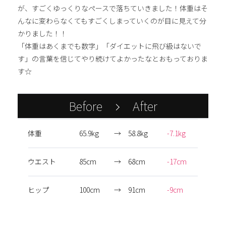
が、すごくゆっくりなペースで落ちていきました！体重はそ
んなに変わらなくてもすごくしまっていくのが目に見えて分
かりました！！
「体重はあくまでも数字」「ダイエットに飛び級はないで
す」の言葉を信じてやり続けてよかったなとおもっておりま
す☆
Before
After
体重
65.9kg
→
58.8kg
-7.1kg
ウエスト
85cm
→
68cm
-17cm
ヒップ
100cm
→
91cm
-9cm