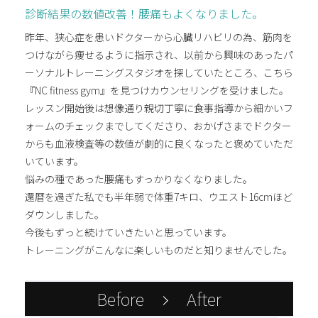
診断結果の数値改善！腰痛もよくなりました。
昨年、狭心症を患いドクターから心臓リハビリの為、筋肉を
つけながら痩せるように指示され、以前から興味のあったパ
ーソナルトレーニングスタジオを探していたところ、こちら
『NC fitness gym』を見つけカウンセリングを受けました。
レッスン開始後は想像通り親切丁寧に食事指導から細かいフ
ォームのチェックまでしてくださり、おかげさまでドクター
からも血液検査等の数値が劇的に良くなったと褒めていただ
いています。
悩みの種であった腰痛もすっかりなくなりました。
還暦を過ぎた私でも半年弱で体重7キロ、ウエスト16cmほど
ダウンしました。
今後もずっと続けていきたいと思っています。
トレーニングがこんなに楽しいものだと知りませんでした。
Before
After