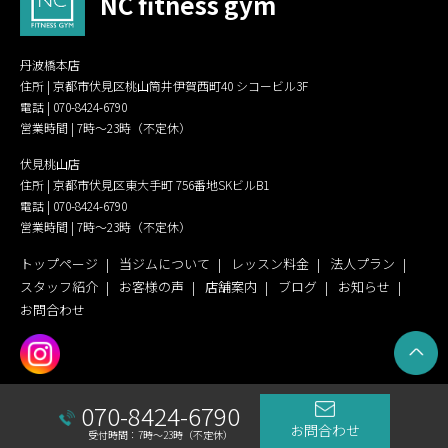
NC fitness gym
丹波橋本店
住所 | 京都市伏見区桃山筒井伊賀西町40 シコービル3F
電話 |
070-8424-6790
営業時間 | 7時〜23時（不定休）
伏見桃山店
住所 | 京都市伏見区東大手町 756番地SKビルB1
電話 |
070-8424-6790
営業時間 | 7時〜23時（不定休）
トップページ
当ジムについて
レッスン料金
法人プラン
スタッフ紹介
お客様の声
店舗案内
ブログ
お知らせ
お問合わせ
070-8424-6790
お問合わせ
© 2023 NC fitness gym.
受付時間：7時〜23時（不定休）