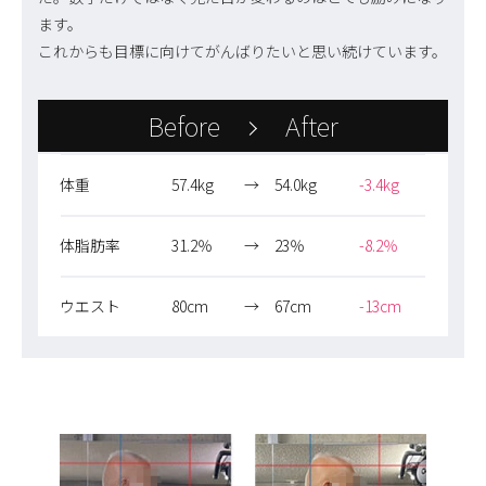
ます。
これからも目標に向けてがんばりたいと思い続けています。
Before
After
体重
57.4kg
→
54.0kg
-3.4kg
体脂肪率
31.2％
→
23％
-8.2％
ウエスト
80cm
→
67cm
-13cm