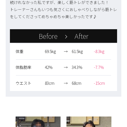
続けれなかった私ですが、楽しく筋トレができました！
トレーナーさんもいつも気さくにおしゃべりしながら筋トレ
をしてくださってめちゃめちゃ楽しかったです♪
Before
After
体重
69.5kg
→
61.5kg
-8.3kg
体脂肪率
42％
→
34.3％
-7.7％
ウエスト
83cm
→
68cm
-15cm