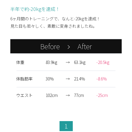
半年で約-20kgを達成！
6ヶ月間のトレーニングで、なんと-20kgを達成！
見た目も若々しく、素敵に変身されましたね。
Before
After
体重
83.9kg
→
63.1kg
-20.5kg
体脂肪率
30％
→
21.4％
-8.6％
ウエスト
102cm
→
77cm
-25cm
1