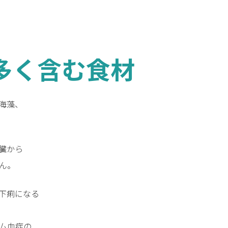
.多く含む食材
海藻、
臓から
ん。
下痢になる
ム血症の