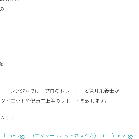
の
を
ソナルトレーニングジムでは、プロのトレーナーと管理栄養士が
てダイエットや健康向上等のサポートを致します。
せを！！
ss gym（エヌシーフィットネスジム） | (nc-fitness-gym.j