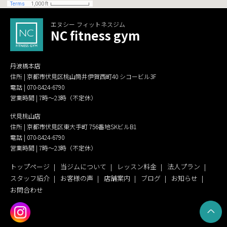
エヌシー フィットネスジム
NC fitness gym
丹波橋本店
住所 | 京都市伏見区桃山筒井伊賀西町40 シコービル3F
電話 |
070-8424-6790
営業時間 | 7時〜23時（不定休）
伏見桃山店
住所 | 京都市伏見区東大手町 756番地SKビルB1
電話 |
070-8424-6790
営業時間 | 7時〜23時（不定休）
トップページ
当ジムについて
レッスン料金
法人プラン
スタッフ紹介
お客様の声
店舗案内
ブログ
お知らせ
お問合わせ